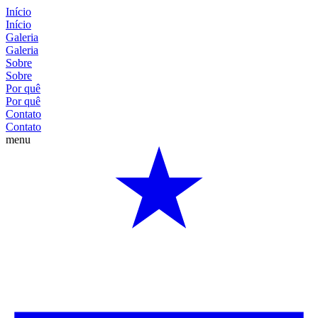
Início
Início
Galeria
Galeria
Sobre
Sobre
Por quê
Por quê
Contato
Contato
menu