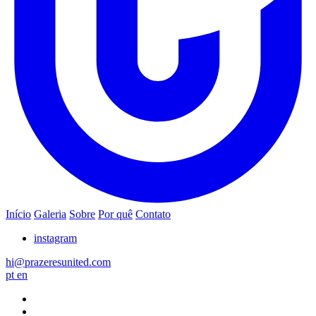
Início
Galeria
Sobre
Por quê
Contato
instagram
hi@prazeresunited.com
pt
en